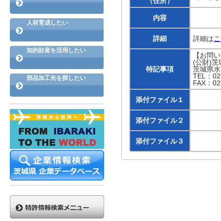
（住所）
内容
人材育成したい
詳細
詳細は
こ
知的財産を活用したい
【お問い
(公財)
特記事項
茨城県水戸
TEL：029
部品加工先を探したい
FAX：029
添付ファイル１
添付ファイル２
添付ファイル３