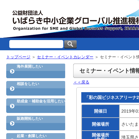
トップページ
＞
セミナー・イベントカレンダー
＞ セミナー・イベント
海外展開したい
セミナー・イベント情
＜＜戻る
相談をしたい
「彩の国ビジネスアリーナ2
助成金・補助金を活用したい
開催日
2019年0
販路開拓したい
開催場所
さいたま
開催場所
起業・創業したい
埼玉県さ