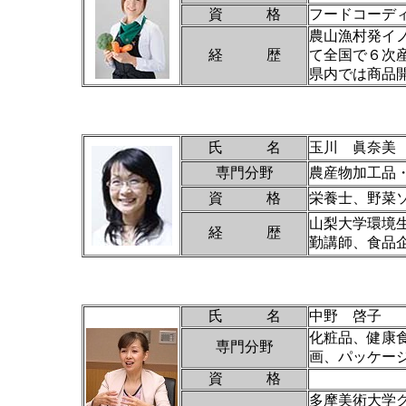
資 格
フードコーデ
農山漁村発イ
経 歴
て全国で６次
県内では商品
氏 名
玉川 眞奈美
専門分野
農産物加工品
資 格
栄養士、野菜
山梨大学環境
経 歴
勤講師、食品
氏 名
中野 啓子
化粧品、健康
専門分野
画、パッケージ
資 格
多摩美術大学