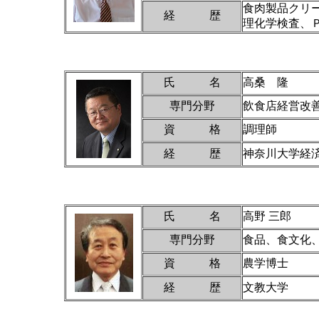
食肉製品クリ
経 歴
理化学検査、
氏 名
高桑 隆
専門分野
飲食店経営改
資 格
調理師
経 歴
神奈川大学経
氏 名
高野 三郎
専門分野
食品、食文化
資 格
農学博士
経 歴
文教大学