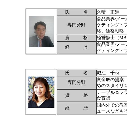
氏 名
久積 正道
食品業界/メ
専門分野
ケティング・
略、価格戦略
資 格
経営修士（MB
食品業界/メ
経 歴
ケティング・
氏 名
堀江 千秋
食全般の提案
専門分野
めのスタイリ
テーブル＆フ
資 格
食育師
国内外での教
経 歴
ュースなども