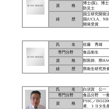
博士(医)、博
資 格
防災士
国立研究開発
経 歴
国(UCLA、
開発受賞
氏 名
佐藤 秀雄
専門分野
食品衛生
資 格
獣医師、県HA
経 歴
県衛生研究所
氏 名
白須賀 公一
専門分野
食品分野 一
FSSC／ISO
資 格
者、トヨタ生産