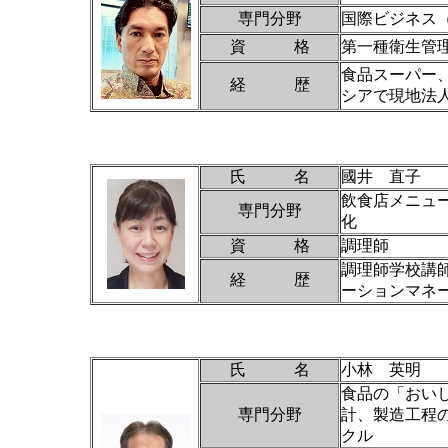
専門分野
国際ビジネス
資 格
第一種衛生管
食品スーパー
経 歴
シアで現地法
氏 名
國井 直子
飲食店メニュ
専門分野
化
資 格
調理師
調理師学校講師
経 歴
ーションマネ
氏 名
小林 英明
食品の「おい
専門分野
計、製造工程
クル