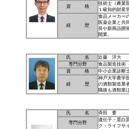
技術士（農業
資 格
１級知的財産
食品メーカーの
医薬企業と共
経 歴
長や新商品開発
開業。
氏 名
近藤 洋大
専門分野
食品製造技術
資 格
中小企業診断
神戸大学農学
経 歴
の酒類製造業
職後も酒類業
氏 名
斉田 要
遺伝子・蛋白
専門分野
ク・ライフサ