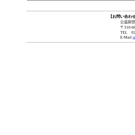
【お問い合わせ及び申
公益財団法人いばらき中小企業グロ
〒310-0801 茨城県水戸市桜川2
TEL 029-224-5317 FAX 
E-Mail:
s