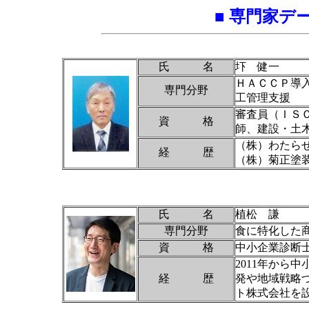
■ 専門家デ
氏 名
圷 健一
ＨＡＣＣＰ導
専門分野
工管理支援
審査員（ＩＳ
資 格
師、建設・土
（株）わたら
経 歴
（株）菊正塗
氏 名
植松 謙
専門分野
食に特化した
資 格
中小企業診断
2011年から
経 歴
発や地域戦略づ
ト株式会社を