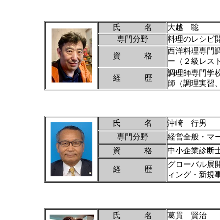
氏 名
大越 聡
専門分野
料理のレシピ
西洋料理専門
資 格
ー（２級レス
調理師専門学
経 歴
師（調理実習
氏 名
沖崎 行男
専門分野
経営全般・マ
資 格
中小企業診断
グローバル展
経 歴
ィング・新規
氏 名
葛貫 賢治