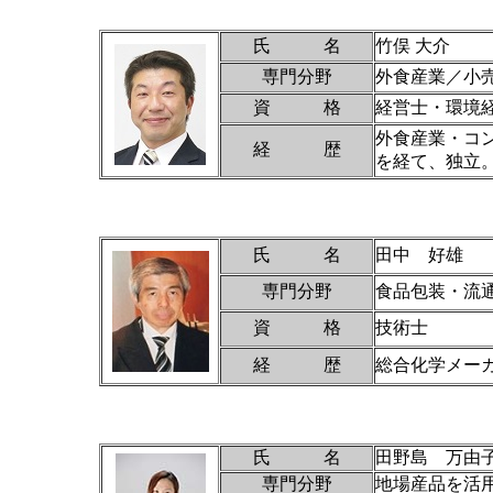
氏 名
竹俣 大介
専門分野
外食産業／小
資 格
経営士・環境
外食産業・コ
経 歴
を経て、独立
氏 名
田中 好雄
専門分野
食品包装・流
資 格
技術士
経 歴
総合化学メーカ
氏 名
田野島 万由
専門分野
地場産品を活