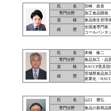
氏 名
宮崎 政喜
専門分野
加工食品開発
資 格
食品衛生管理者
全国連専門家
経 歴
コールバンタ
氏 名
本橋 修二
専門分野
食品加工・品質
資 格
HACCP普及
茨城県食品加
経 歴
産業化・HAC
氏 名
山口 雅弘
専門分野
食品の新商品