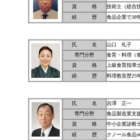
資 格
技術士（総合
経 歴
食品企業で3
氏 名
山口 礼子
専門分野
食育・料理（
資 格
上級食育指導
経 歴
料理教室歴25
氏 名
吉澤 正一
専門分野
食品製造業支援
資 格
中小企業診断士
経 歴
クノール食品