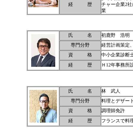
経 歴
チャー企業2
業
氏 名
初鹿野 浩明
専門分野
経営計画策定
資 格
中小企業診断
経 歴
Ｈ12年事務所
氏 名
林 武人
専門分野
料理とデザー
資 格
調理師免許
経 歴
フランスで料