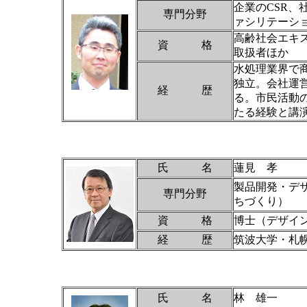
企業のCSR
専門分野
ァシリテーシ
高齢社会エキス
資 格
取扱者ほか
水処理業界で
独立。会社運
経 歴
る。市民活動
たる経験と講
氏 名
蓮見 孝
製品開発・デ
専門分野
ちづくり）
資 格
博士（デザイ
経 歴
筑波大学・札幌
氏 名
林 雄一