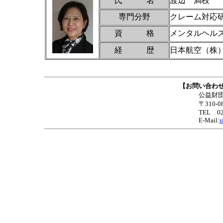
氏 名
渡辺 満枝
専門分野
クレーム対応
資 格
メンタルヘル
経 歴
日本航空（株
【お問い合わせ及び申
公益財団法人いばらき中小企業グロ
〒310-0801 茨城県水戸市桜川2
TEL 029-224-5317 FAX 
E-Mail:
s