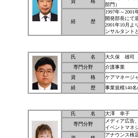
資 格
部門）
1997年～20
開発部長にて
経 歴
2001年10
ンサルタント
氏 名
大久保 雄司
専門分野
介護事業
資 格
ケアマネージ
経 歴
事業規模140
氏 名
大澤 幸子
メディア広告
専門分野
イベントマネ
アナウンス検
資 格