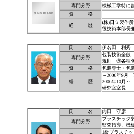
専門分野
機械工学特に
資 格
(株)日立製作
経 歴
役技術本部長
氏 名
伊名田 利秀
包装技術全般
専門分野
規則 ⑤各種
資 格
包装専士・包
～2006年9
経 歴
2006年10
研究室室長
氏 名
内田 守彦
プラスチック射出
専門分野
監査指導、機
1級プラスチッ