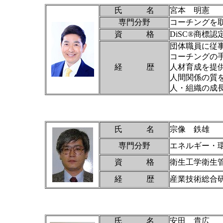
氏 名
宮本 明憲
専門分野
コーチングを
資 格
DiSC®商標
団体職員に従
コーチングの
経 歴
人材育成を提
人間関係の質
人・組織の成
氏 名
宗像 鉄雄
専門分野
エネルギー・
資 格
衛生工学衛生
経 歴
産業技術総合
氏 名
安田 貴広