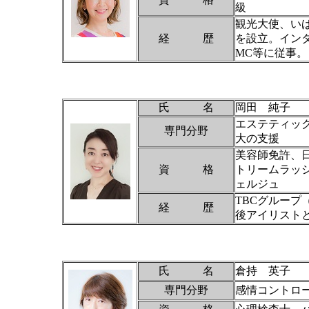
級
観光大使、い
経 歴
を設立。イン
MC等に従事。
氏 名
岡田 純子
エステティッ
専門分野
大の支援
美容師免許、
資 格
トリームラッ
ェルジュ
TBCグルー
経 歴
後アイリストと
氏 名
倉持 英子
専門分野
感情コントロ