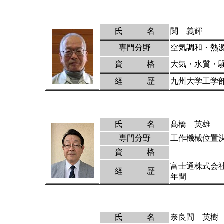
氏 名
関 義輝
専門分野
空気調和・熱
資 格
大気・水質・
経 歴
九州大学工学
氏 名
髙橋 英雄
専門分野
工作機械位置
資 格
富士通株式会
経 歴
年間
氏 名
奈良間 英樹