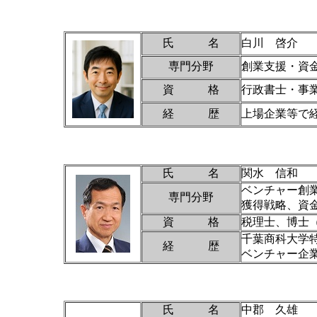
氏 名
白川 啓介
専門分野
創業支援・資
資 格
行政書士・事
経 歴
上場企業等で
氏 名
関水 信和
ベンチャー創
専門分野
獲得戦略、資
資 格
税理士、博士
千葉商科大学
経 歴
ベンチャー企
氏 名
中郡 久雄