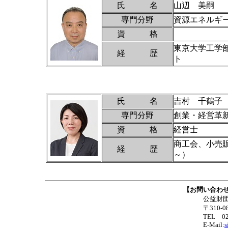
氏 名
山辺 美嗣
専門分野
資源エネルギ
資 格
東京大学工学
経 歴
ト
氏 名
吉村 千鶴子
専門分野
創業・経営革
資 格
経営士
商工会、小売
経 歴
～）
【お問い合わせ及び申
公益財団法人いばらき中小企業グロ
〒310-0801 茨城県水戸市桜川2
TEL 029-224-5317 FAX 
E-Mail:
s