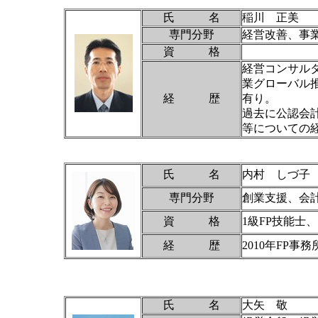
氏 名
稲川 正美
専門分野
経営改善、事
資 格
経営コンサル
業グローバル
経 歴
有り。
過去に公認会
等についての
氏 名
内村 しづ子
専門分野
創業支援、会
資 格
1級FP技能士
経 歴
2010年FP事
氏 名
大矢 敬