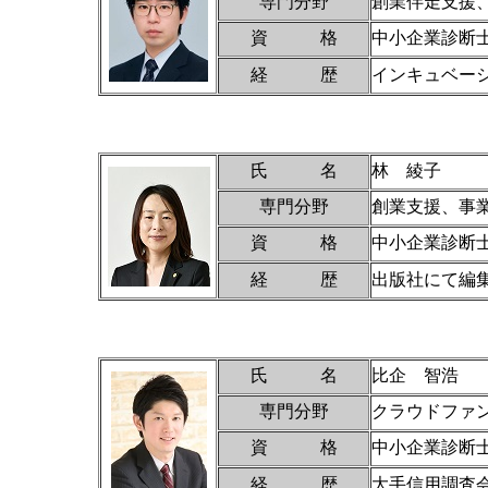
専門分野
創業伴走支援
資 格
中小企業診断
経 歴
インキュベー
氏 名
林 綾子
専門分野
創業支援、事
資 格
中小企業診断
経 歴
出版社にて編
氏 名
比企 智浩
専門分野
クラウドファン
資 格
中小企業診断
経 歴
大手信用調査