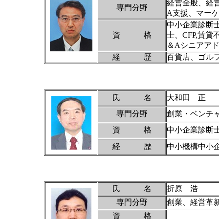
経営全般、経
専門分野
A支援、マー
中小企業診断
資 格
士、CFP,賃
＆Aシニアア
経 歴
百貨店、ゴル
氏 名
大和田 正
専門分野
創業・ベンチ
資 格
中小企業診断
経 歴
中小機構中小
氏 名
折原 浩
専門分野
創業、経営革
資 格