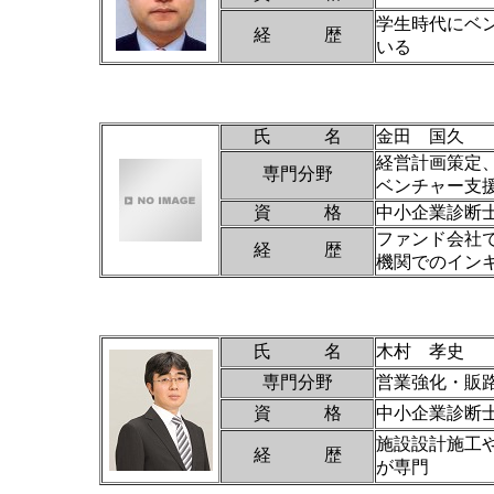
学生時代にベ
経 歴
いる
氏 名
金田 国久
経営計画策定、
専門分野
ベンチャー支
資 格
中小企業診断
ファンド会社
経 歴
機関でのイン
氏 名
木村 孝史
専門分野
営業強化・販
資 格
中小企業診断士
施設設計施工
経 歴
が専門