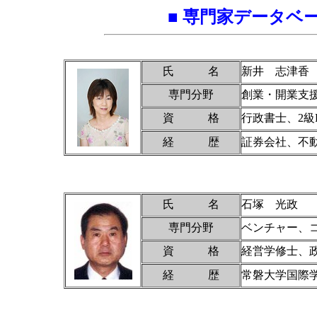
■ 専門家データベ
氏 名
新井 志津香
専門分野
創業・開業支
資 格
行政書士、2級
経 歴
証券会社、不
氏 名
石塚 光政
専門分野
ベンチャー、
資 格
経営学修士、
経 歴
常磐大学国際