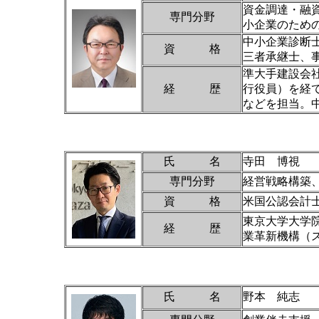
資金調達・融
専門分野
小企業のため
中小企業診断
資 格
三者承継士、
準大手建設会
経 歴
行役員）を経
などを担当。
氏 名
寺田 博視
専門分野
経営戦略構築
資 格
米国公認会計士
東京大学大学
経 歴
業革新機構（
氏 名
野本 純志